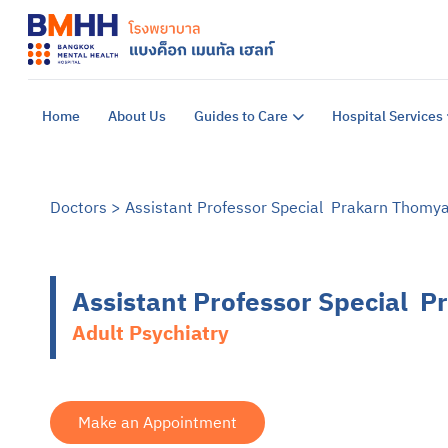
Home
About Us
Guides to Care
Hospital Services
Doctors
>
Assistant Professor Special Prakarn Thomy
Assistant Professor Special 
Adult Psychiatry
Make an Appointment