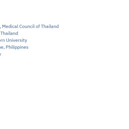
Sea
EN
 Medical Council of Thailand
TH
 Thailand
Ma
rn University
e, Philippines
y