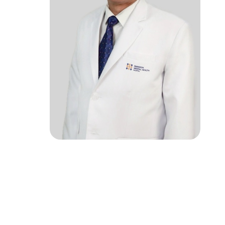
rch
ke an Appointment
02-589-1889