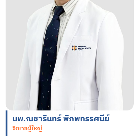
Search
TH
EN
นัดหมายแพทย์
02-589-1889
นพ.ณชารินทร์ พิภพทรรศนีย์
จิตเวชผู้ใหญ่