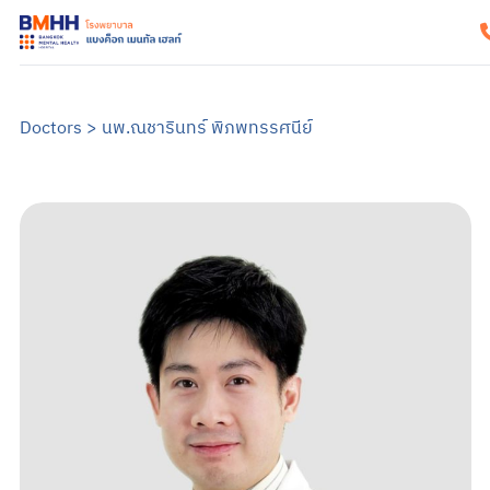
หน้าแรก
เกี่ยวกับเรา
Doctors
>
นพ.ณชารินทร์ พิภพทรรศนีย์
แนวทางรับการรักษา
คำแนะนำเมื่อมาถึงโรงพยาบาล
สิ่งอำนวยความสะดวก
คำแนะนำสำหรับผู้ป่วยใน
ข้อมูลสำหรับครอบครัว
บริการของเรา
บริการสำหรับผู้ป่วยนอก
ศูนย์รักษาโรคซึมเศร้าครบวงจร
การบำบัด
บริการสำหรับผู้ป่วยใน
อาการและการรักษา
ซึมเศร้า
วิตกกังวล
จิตเภท
อารมณ์สองขั้ว
สมองเสื่อม
ออทิสติก หรือภาวะออทิสติกสเปกตรัม (ASD)
สมาธิสั้น
โรคแพนิค
ภาวะเครียดหลังเผชิญเหตุการณ์รุนแรง
ข้อมูลสุขภาพ
ข้อมูลสุขภาพจิต
แบบทดสอบสุขภาพจิต
ข่าวสารและบริการ
ค้นหาแพทย์