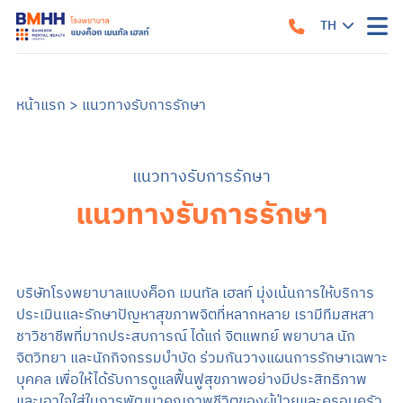
TH
หน้าแรก
EN
เกี่ยวกับเรา
หน้าแรก
>
แนวทางรับการรักษา
แนวทางรับการรักษา
คำแนะนำเมื่อมาถึงโรงพยาบาล
สิ่งอำนวยความสะดวก
คำแนะนำสำหรับผู้ป่วยใน
ข้อมูลสำหรับครอบครัว
แนวทางรับการรักษา
บริการของเรา
แนวทางรับการรักษา
บริการสำหรับผู้ป่วยนอก
ศูนย์รักษาโรคซึมเศร้าครบวงจร
การบำบัด
บริการสำหรับผู้ป่วยใน
อาการและการรักษา
ซึมเศร้า
วิตกกังวล
จิตเภท
อารมณ์สองขั้ว
สมองเสื่อม
ออทิสติก หรือภาวะออทิสติกสเปกตรัม (ASD)
สมาธิสั้น
โรคแพนิค
ภาวะเครียดหลังเผชิญเหตุการณ์รุนแรง
บริษัทโรงพยาบาลแบงค็อก เมนทัล เฮลท์ มุ่งเน้นการให้บริการ
ข้อมูลสุขภาพ
ประเมินและรักษาปัญหาสุขภาพจิตที่หลากหลาย เรามีทีมสหสา
ข้อมูลสุขภาพจิต
แบบทดสอบสุขภาพจิต
ข่าวสารและบริการ
ชาวิชาชีพที่มากประสบการณ์ ได้แก่ จิตแพทย์ พยาบาล นัก
จิตวิทยา และนักกิจกรรมบำบัด ร่วมกันวางแผนการรักษาเฉพาะ
ค้นหาแพทย์
บุคคล เพื่อให้ได้รับการดูแลฟื้นฟูสุขภาพอย่างมีประสิทธิภาพ
และเอาใจใส่ในการพัฒนาคุณภาพชีวิตของผู้ป่วยและครอบครัว