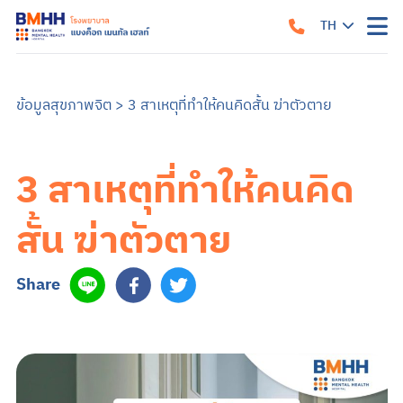
TH
หน้าแรก
เกี่ยวกับเรา
ข้อมูลสุขภาพจิต
>
3 สาเหตุที่ทำให้คนคิดสั้น ฆ่าตัวตาย
แนวทางรับการรักษา
คำแนะนำเมื่อมาถึงโรงพยาบาล
สิ่งอำนวยความสะดวก
คำแนะนำสำหรับผู้ป่วยใน
ข้อมูลสำหรับครอบครัว
3 สาเหตุที่ทำให้คนคิด
บริการของเรา
บริการสำหรับผู้ป่วยนอก
ศูนย์รักษาโรคซึมเศร้าครบวงจร
การบำบัด
บริการสำหรับผู้ป่วยใน
สั้น ฆ่าตัวตาย
อาการและการรักษา
ซึมเศร้า
วิตกกังวล
จิตเภท
อารมณ์สองขั้ว
สมองเสื่อม
ออทิสติก หรือภาวะออทิสติกสเปกตรัม (ASD)
สมาธิสั้น
โรคแพนิค
ภาวะเครียดหลังเผชิญเหตุการณ์รุนแรง
Share
ข้อมูลสุขภาพ
ข้อมูลสุขภาพจิต
แบบทดสอบสุขภาพจิต
ข่าวสารและบริการ
ค้นหาแพทย์