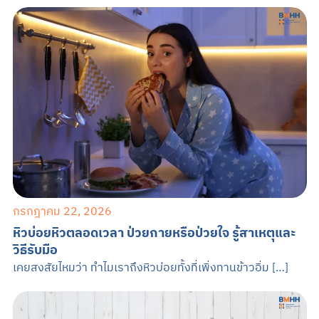
กรกฎาคม 22, 2026
หิวบ่อยหิวตลอดเวลา ป่วยกายหรือป่วยใจ รู้สาเหตุและ
วิธีรับมือ
เคยสงสัยไหมว่า ทำไมเราถึงหิวบ่อยทั้งที่เพิ่งทานข้าวอิ่ม […]