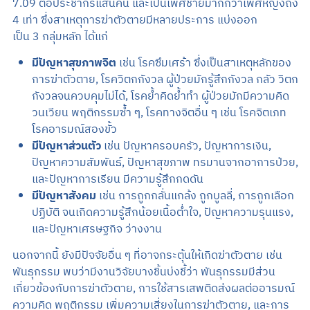
7.09 ต่อประชากรแสนคน และเป็นเพศชายมากกว่าเพศหญิงถึง
4 เท่า ซึ่งสาเหตุการฆ่าตัวตายมีหลายประการ แบ่งออก
เป็น 3 กลุ่มหลัก ได้แก่
มีปัญหาสุขภาพจิต
เช่น โรคซึมเศร้า ซึ่งเป็นสาเหตุหลักของ
การฆ่าตัวตาย, โรควิตกกังวล ผู้ป่วยมักรู้สึกกังวล กลัว วิตก
กังวลจนควบคุมไม่ได้, โรคย้ำคิดย้ำทำ ผู้ป่วยมักมีความคิด
วนเวียน พฤติกรรมซ้ำ ๆ, โรคทางจิตอื่น ๆ เช่น โรคจิตเภท
โรคอารมณ์สองขั้ว
มีปัญหาส่วนตัว
เช่น ปัญหาครอบครัว, ปัญหาการเงิน,
ปัญหาความสัมพันธ์, ปัญหาสุขภาพ ทรมานจากอาการป่วย,
และปัญหาการเรียน มีความรู้สึกกดดัน
มีปัญหาสังคม
เช่น การถูกกลั่นแกล้ง ถูกบูลลี่, การถูกเลือก
ปฏิบัติ จนเกิดความรู้สึกน้อยเนื้อต่ำใจ, ปัญหาความรุนแรง,
และปัญหาเศรษฐกิจ ว่างงาน
นอกจากนี้ ยังมีปัจจัยอื่น ๆ ที่อาจกระตุ้นให้เกิดฆ่าตัวตาย เช่น
พันธุกรรม พบว่ามีงานวิจัยบางชิ้นบ่งชี้ว่า พันธุกรรมมีส่วน
เกี่ยวข้องกับการฆ่าตัวตาย, การใช้สารเสพติดส่งผลต่ออารมณ์
ความคิด พฤติกรรม เพิ่มความเสี่ยงในการฆ่าตัวตาย, และการ