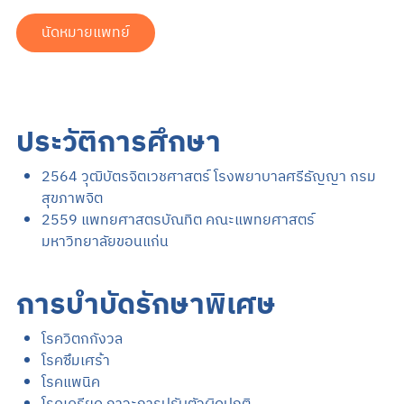
นัดหมายแพทย์
ประวัติการศึกษา
2564 วุฒิบัตรจิตเวชศาสตร์ โรงพยาบาลศรีธัญญา กรม
สุขภาพจิต
2559 แพทยศาสตรบัณทิต คณะแพทยศาสตร์
มหาวิทยาลัยขอนแก่น
การบำบัดรักษาพิเศษ
โรควิตกกังวล
โรคซึมเศร้า
โรคแพนิค
โรคเครียด,ภาวะการปรับตัวผิดปกติ