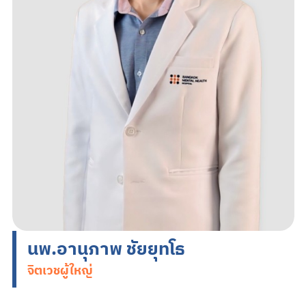
Search
TH
EN
นัดหมายแพทย์
02-589-1889
นพ.อานุภาพ ชัยยุทโธ
จิตเวชผู้ใหญ่