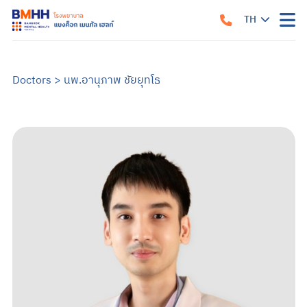
TH
หน้าแรก
EN
เกี่ยวกับเรา
Doctors
>
นพ.อานุภาพ ชัยยุทโธ
แนวทางรับการรักษา
คำแนะนำเมื่อมาถึงโรงพยาบาล
สิ่งอำนวยความสะดวก
คำแนะนำสำหรับผู้ป่วยใน
ข้อมูลสำหรับครอบครัว
บริการของเรา
บริการสำหรับผู้ป่วยนอก
ศูนย์รักษาโรคซึมเศร้าครบวงจร
การบำบัด
บริการสำหรับผู้ป่วยใน
อาการและการรักษา
ซึมเศร้า
วิตกกังวล
จิตเภท
อารมณ์สองขั้ว
สมองเสื่อม
ออทิสติก หรือภาวะออทิสติกสเปกตรัม (ASD)
สมาธิสั้น
โรคแพนิค
ภาวะเครียดหลังเผชิญเหตุการณ์รุนแรง
ข้อมูลสุขภาพ
ข้อมูลสุขภาพจิต
แบบทดสอบสุขภาพจิต
ข่าวสารและบริการ
ค้นหาแพทย์