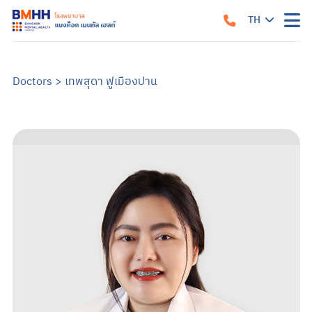
TH
หน้าแรก
EN
เกี่ยวกับเรา
Doctors
>
เทพสุดา ฟูเมืองปาน
แนวทางรับการรักษา
คำแนะนำเมื่อมาถึงโรงพยาบาล
สิ่งอำนวยความสะดวก
คำแนะนำสำหรับผู้ป่วยใน
ข้อมูลสำหรับครอบครัว
บริการของเรา
บริการสำหรับผู้ป่วยนอก
ศูนย์รักษาโรคซึมเศร้าครบวงจร
การบำบัด
บริการสำหรับผู้ป่วยใน
อาการและการรักษา
ซึมเศร้า
วิตกกังวล
จิตเภท
อารมณ์สองขั้ว
สมองเสื่อม
ออทิสติก หรือภาวะออทิสติกสเปกตรัม (ASD)
สมาธิสั้น
โรคแพนิค
ภาวะเครียดหลังเผชิญเหตุการณ์รุนแรง
ข้อมูลสุขภาพ
ข้อมูลสุขภาพจิต
แบบทดสอบสุขภาพจิต
ข่าวสารและบริการ
ค้นหาแพทย์