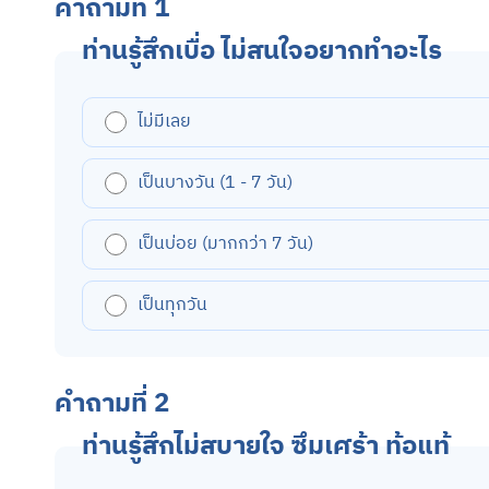
คำถามที่ 1
ท่านรู้สึกเบื่อ ไม่สนใจอยากทำอะไร
ไม่มีเลย
เป็นบางวัน (1 - 7 วัน)
เป็นบ่อย (มากกว่า 7 วัน)
เป็นทุกวัน
คำถามที่ 2
ท่านรู้สึกไม่สบายใจ ซึมเศร้า ท้อแท้