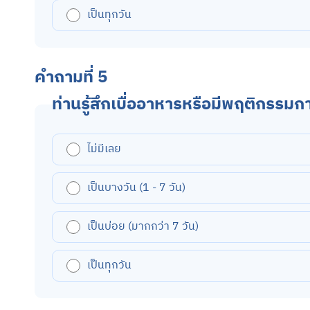
เป็นทุกวัน
คำถามที่ 5
ท่านรู้สึกเบื่ออาหารหรือมีพฤติกรรมกา
ไม่มีเลย
เป็นบางวัน (1 - 7 วัน)
เป็นบ่อย (มากกว่า 7 วัน)
เป็นทุกวัน