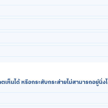
ตเห็นได้ หรือกระสับกระส่ายไม่สามารถอยู่นิ่งได