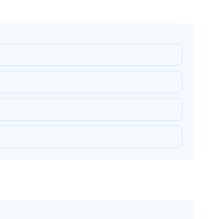
rch
นัดหมายแพทย์
02-589-1889