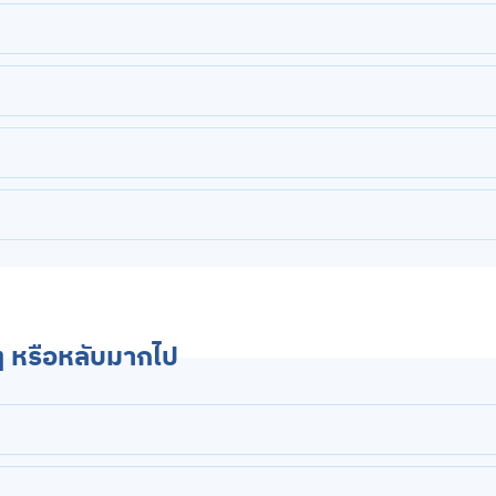
 ๆ หรือหลับมากไป