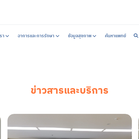
หน้าแร
เกี่ยวก
รา
อาการและการรักษา
ข้อมูลสุขภาพ
ค้นหาแพทย์
แนวทาง
คำแนะน
สิ่งอ
คำแนะน
ข้อมูล
บริการ
บริการ
ศูนย์ร
การบำ
บริการ
ข่าวสารและบริการ
อาการ
ซึมเศร้
วิตกกั
จิตเภท
อารมณ์
สมองเส
ออทิสต
สมาธิสั
โรคแพน
ภาวะเค
ข้อมูล
ข้อมูล
แบบทด
ข่าวสา
ค้นหาแ