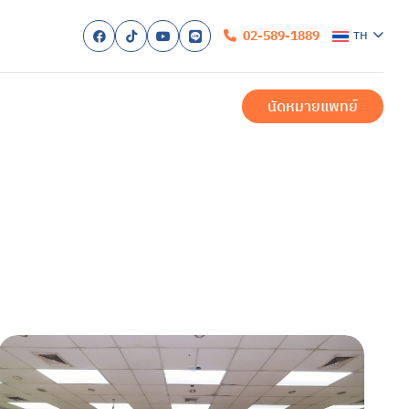
02-589-1889
TH
ก
EN
ับเรา
นัดหมายแพทย์
รับการรักษา
ำเมื่อมาถึงโรงพยาบาล
ำนวยความสะดวก
ำสำหรับผู้ป่วยใน
สำหรับครอบครัว
ของเรา
สำหรับผู้ป่วยนอก
ักษาโรคซึมเศร้าครบวงจร
บัด
สำหรับผู้ป่วยใน
และการรักษา
า
งวล
สองขั้ว
ื่อม
ิก หรือภาวะออทิสติกสเปกตรัม (ASD)
้น
ิค
รียดหลังเผชิญเหตุการณ์รุนแรง
สุขภาพ
สุขภาพจิต
สอบสุขภาพจิต
รและบริการ
พทย์