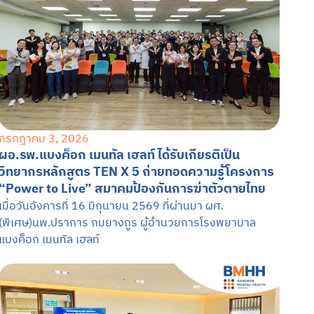
rch
นัดหมายแพทย์
02-589-1889
กรกฎาคม 3, 2026
ผอ.รพ.แบงค็อก เมนทัล เฮลท์ ได้รับเกียรติเป็น
วิทยากรหลักสูตร TEN X 5 ถ่ายทอดความรู้โครงการ
“Power to Live” สมาคมป้องกันการฆ่าตัวตายไทย
เมื่อวันอังคารที่ 16 มิถุนายน 2569 ที่ผ่านมา ผศ.
(พิเศษ)นพ.ปราการ ถมยางกูร ผู้อำนวยการโรงพยาบาล
แบงค็อก เมนทัล เฮลท์