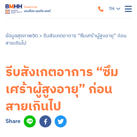
TH
หน้าแรก
EN
เกี่ยวกับเรา
ข้อมูลสุขภาพจิต
>
รีบสังเกตอาการ “ซึมเศร้าผู้สูงอายุ” ก่อน
สายเกินไป
แนวทางรับการรักษา
คำแนะนำเมื่อมาถึงโรงพยาบาล
สิ่งอำนวยความสะดวก
คำแนะนำสำหรับผู้ป่วยใน
ข้อมูลสำหรับครอบครัว
รีบสังเกตอาการ “ซึม
บริการของเรา
บริการสำหรับผู้ป่วยนอก
ศูนย์รักษาโรคซึมเศร้าครบวงจร
การบำบัด
บริการสำหรับผู้ป่วยใน
เศร้าผู้สูงอายุ” ก่อน
อาการและการรักษา
ซึมเศร้า
วิตกกังวล
จิตเภท
อารมณ์สองขั้ว
สมองเสื่อม
ออทิสติก หรือภาวะออทิสติกสเปกตรัม (ASD)
สมาธิสั้น
โรคแพนิค
ภาวะเครียดหลังเผชิญเหตุการณ์รุนแรง
สายเกินไป
ข้อมูลสุขภาพ
ข้อมูลสุขภาพจิต
แบบทดสอบสุขภาพจิต
ข่าวสารและบริการ
Share
ค้นหาแพทย์