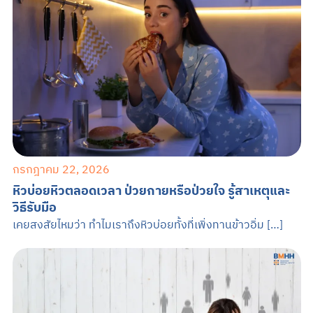
กรกฎาคม 22, 2026
หิวบ่อยหิวตลอดเวลา ป่วยกายหรือป่วยใจ รู้สาเหตุและ
วิธีรับมือ
เคยสงสัยไหมว่า ทำไมเราถึงหิวบ่อยทั้งที่เพิ่งทานข้าวอิ่ม […]