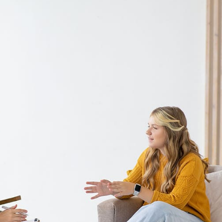
Sea
TH
EN