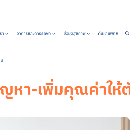
หน้าแร
เกี่ยวก
รา
อาการและการรักษา
ข้อมูลสุขภาพ
ค้นหาแพทย์
แนวทาง
คำแนะน
สิ่งอ
คำแนะน
ข้อมูล
อง
บริการ
บริการ
ศูนย์ร
การบำ
บริการ
รปัญหา-เพิ่มคุณค่าให้
อาการ
ซึมเศร้
วิตกกั
จิตเภท
อารมณ์
สมองเส
ออทิสต
สมาธิสั
โรคแพน
ภาวะเค
ข้อมูล
ข้อมูล
แบบทด
ข่าวสา
ค้นหาแ