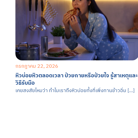
กรกฎาคม 22, 2026
หิวบ่อยหิวตลอดเวลา ป่วยกายหรือป่วยใจ รู้สาเหตุและ
วิธีรับมือ
เคยสงสัยไหมว่า ทำไมเราถึงหิวบ่อยทั้งที่เพิ่งทานข้าวอิ่ม […]