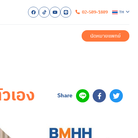
02-589-1889
TH
ก
EN
ับเรา
นัดหมายแพทย์
รับการรักษา
ำเมื่อมาถึงโรงพยาบาล
ำนวยความสะดวก
ำสำหรับผู้ป่วยใน
สำหรับครอบครัว
ของเรา
สำหรับผู้ป่วยนอก
ักษาโรคซึมเศร้าครบวงจร
บัด
สำหรับผู้ป่วยใน
ตัวเอง
และการรักษา
า
งวล
สองขั้ว
ื่อม
ิก หรือภาวะออทิสติกสเปกตรัม (ASD)
้น
ิค
รียดหลังเผชิญเหตุการณ์รุนแรง
Share
สุขภาพ
สุขภาพจิต
สอบสุขภาพจิต
รและบริการ
พทย์