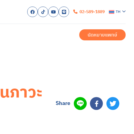
02-589-1889
TH
ก
ับเรา
นัดหมายแพทย์
รับการรักษา
ำเมื่อมาถึงโรงพยาบาล
ำนวยความสะดวก
ำสำหรับผู้ป่วยใน
สำหรับครอบครัว
ของเรา
สำหรับผู้ป่วยนอก
ักษาโรคซึมเศร้าครบวงจร
บัด
สำหรับผู้ป่วยใน
ป็นภาวะ
และการรักษา
า
งวล
สองขั้ว
ื่อม
ิก หรือภาวะออทิสติกสเปกตรัม (ASD)
้น
ิค
รียดหลังเผชิญเหตุการณ์รุนแรง
สุขภาพ
Share
สุขภาพจิต
สอบสุขภาพจิต
รและบริการ
พทย์