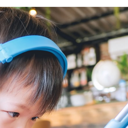
Sea
TH