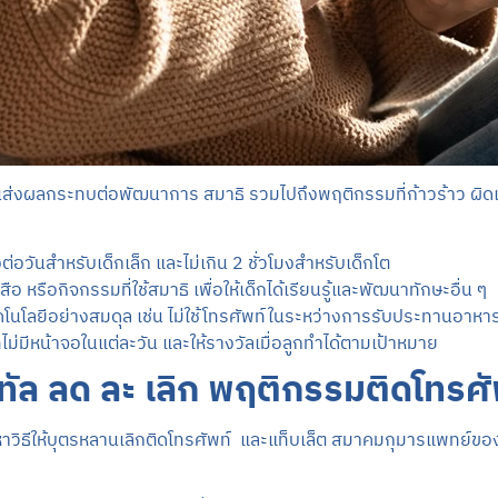
 จนส่งผลกระทบต่อพัฒนาการ สมาธิ รวมไปถึงพฤติกรรมที่ก้าวร้าว ผิดแ
โมงต่อวันสำหรับเด็กเล็ก และไม่เกิน 2 ชั่วโมงสำหรับเด็กโต
อ หรือกิจกรรมที่ใช้สมาธิ เพื่อให้เด็กได้เรียนรู้และพัฒนาทักษะอื่น ๆ
โนโลยีอย่างสมดุล เช่น ไม่ใช้โทรศัพท์ในระหว่างการรับประทานอาห
ไม่มีหน้าจอในแต่ละวัน และให้รางวัลเมื่อลูกทำได้ตามเป้าหมาย
ิทัล ลด ละ เลิก พฤติกรรมติดโทรศั
รหาวิธีให้บุตรหลานเลิกติดโทรศัพท์ และแท็บเล็ต สมาคมกุมารแพทย์