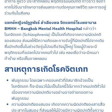
อาการ หูแว่ว ประสาทหลอน พฤติกรรมผิดปกติ ก้าวร้าว ซึ่งถ้า
หากไม่รีบมารักษาอาจส่งผลกระทบต่อคุณภาพชีวิต และการอยู่
ร่วมกันในสังคม
แพทย์หญิงณัฏฐพัชร์ ลำเลียงพล จิตแพทย์โรงพยาบาล
BMHH – Bangkok Mental Health Hospital
กล่าวว่า
โรคจิตเภท (Schizophrenia) เป็นโรคที่เกิดจากความผิดปกติ
ของสมอง ส่งผลให้มีความคิดและการรับรู้ที่ผิดปกติไปจากเดิม
ซึ่งมักเกิดขึ้นในช่วงวัยรุ่นไปจนถึงวัยผู้ใหญ่ โดยผู้ป่วยจะมี
พฤติกรรมที่แปลกไปจากคนทั่วไป เช่น หลงเชื่อว่าจะมีคนมา
ทำร้าย หรือเห็นภาพหลอน
สาเหตุการเกิดโรคจิตเภท
พันธุกรรม โดยเฉพาะครอบครัวที่มีสมาชิกป่วยเป็น
โรคจิตเภท ก็จะมีแนวโน้มเป็นโรคนี้ได้มากกว่าคนปกติทั่วไป
เนื่องจากความผิดปกติบางอย่างอาจถ่ายทอดทาง
พันธุกรรม
ความผิดปกติของสมอง เกิดจากความผิดปกติของสารสื่อ
ประสาทในสมอง ที่ส่งผลให้ผู้ป่วยมีความผิดปกติทั้งความ