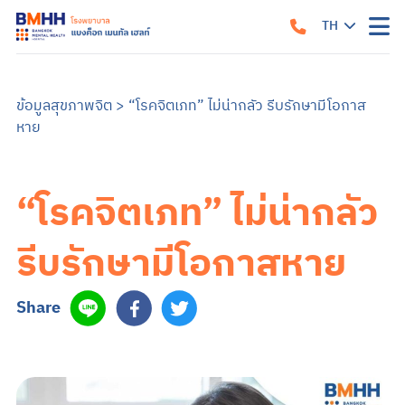
TH
หน้าแรก
เกี่ยวกับเรา
ข้อมูลสุขภาพจิต
>
“โรคจิตเภท” ไม่น่ากลัว รีบรักษามีโอกาส
หาย
แนวทางรับการรักษา
คำแนะนำเมื่อมาถึงโรงพยาบาล
สิ่งอำนวยความสะดวก
คำแนะนำสำหรับผู้ป่วยใน
ข้อมูลสำหรับครอบครัว
“โรคจิตเภท” ไม่น่ากลัว
บริการของเรา
บริการสำหรับผู้ป่วยนอก
ศูนย์รักษาโรคซึมเศร้าครบวงจร
การบำบัด
บริการสำหรับผู้ป่วยใน
รีบรักษามีโอกาสหาย
อาการและการรักษา
ซึมเศร้า
วิตกกังวล
จิตเภท
อารมณ์สองขั้ว
สมองเสื่อม
ออทิสติก หรือภาวะออทิสติกสเปกตรัม (ASD)
สมาธิสั้น
โรคแพนิค
ภาวะเครียดหลังเผชิญเหตุการณ์รุนแรง
Share
ข้อมูลสุขภาพ
ข้อมูลสุขภาพจิต
แบบทดสอบสุขภาพจิต
ข่าวสารและบริการ
ค้นหาแพทย์