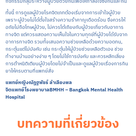
กิจกรรมกลุ่มระหว่างผู้ป่วยด้วยกันเพื่อให้กำลังใจซึ่งกันและกัน
ทั้งนี้ การดูแลผู้ป่วยโรคจิตเภทต้องเริ่มจากการเข้าใจผู้ป่วย
เพราะผู้ป่วยไม่ได้ตั้งใจสร้างความรำคาญเดือดร้อน จึงควรให้
อภัยไม่ถือโทษผู้ป่วย, ไม่ควรโต้เถียงกับผู้ป่วยเกี่ยวกับอาการ
ทางจิต แต่ควรแสดงความเห็นใจในความทุกข์ที่ผู้ป่วยได้รับจาก
อาการทางจิต รวมทั้งเสนอความช่วยเหลือด้วยความอดทน,
กระตุ้นแต่ไม่บังคับ เช่น กระตุ้นให้ผู้ป่วยช่วยเหลือตัวเอง ช่วย
ทำงานบ้านอย่างง่าย ๆ โดยไม่ใช้การบังคับ และควรหลีกเลี่ยง
การตำหนิติเตียนผู้ป่วยโดยไม่จำเป็นและดูแลผู้ป่วยเรื่องการกิน
ยาให้ครบตามที่แพทย์สั่ง
แพทย์หญิงณัฏฐพัชร์ ลำเลียงพล
จิตแพทย์โรงพยาบาลBMHH – Bangkok Mental Health
Hospital
บทความที่เกี่ยวข้อง