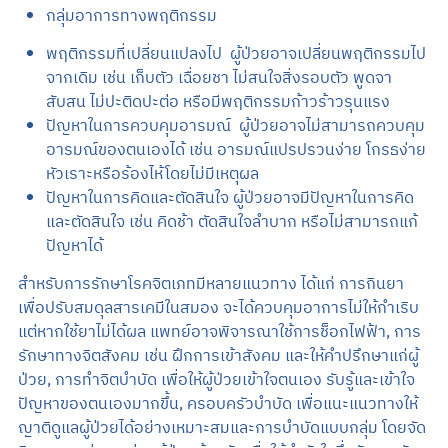
กลุ่มอาการทางพฤติกรรม
พฤติกรรมที่เปลี่ยนแปลงไป ผู้ป่วยอาจเปลี่ยนพฤติกรรมไป
จากเดิม เช่น เก็บตัว เฉื่อยชา ไม่สนใจสิ่งรอบตัว พูดจา
สับสน ไม่ปะติดปะต่อ หรือมีพฤติกรรมก้าวร้าวรุนแรง
ปัญหาในการควบคุมอารมณ์ ผู้ป่วยอาจไม่สามารถควบคุม
อารมณ์ของตนเองได้ เช่น อารมณ์แปรปรวนง่าย โกรธง่าย
หัวเราะหรือร้องไห้โดยไม่มีเหตุผล
ปัญหาในการคิดและตัดสินใจ ผู้ป่วยอาจมีปัญหาในการคิด
และตัดสินใจ เช่น คิดช้า ตัดสินใจลำบาก หรือไม่สามารถแก้
ปัญหาได้
สำหรับการรักษาโรคจิตเภทมีหลายแนวทาง ได้แก่ การกินยา
เพื่อปรับสมดุลสารเคมีในสมอง จะได้ควบคุมอาการไม่ให้กำเริบ
แต่หากใช้ยาไม่ได้ผล แพทย์อาจพิจารณาใช้การช็อกไฟฟ้า, การ
รักษาทางจิตสังคม เช่น ฝึกการเข้าสังคม และให้คำปรึกษาแก่ผู้
ป่วย, การทำจิตบำบัด เพื่อให้ผู้ป่วยเข้าใจตนเอง รับรู้และเข้าใจ
ปัญหาของตนเองมากขึ้น, ครอบครัวบำบัด เพื่อแนะแนวทางให้
ญาติดูแลผู้ป่วยได้อย่างเหมาะสมและการบำบัดแบบกลุ่ม โดยจัด