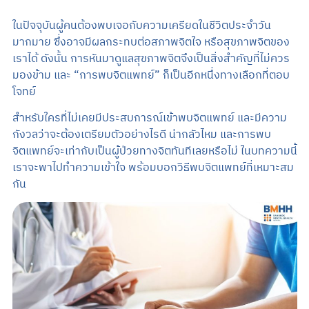
Search
ในปัจจุบันผู้คนต้องพบเจอกับความเครียดในชีวิตประจำวัน
มากมาย ซึ่งอาจมีผลกระทบต่อสภาพจิตใจ หรือสุขภาพจิตของ
TH
เราได้ ดังนั้น การหันมาดูแลสุขภาพจิตจึงเป็นสิ่งสำคัญที่ไม่ควร
มองข้าม และ “การพบจิตแพทย์” ก็เป็นอีกหนึ่งทางเลือกที่ตอบ
โจทย์
นัดหมายแพทย์
สำหรับใครที่ไม่เคยมีประสบการณ์เข้าพบจิตแพทย์ และมีความ
02-589-1889
กังวลว่าจะต้องเตรียมตัวอย่างไรดี น่ากลัวไหม และการพบ
จิตแพทย์จะเท่ากับเป็นผู้ป่วยทางจิตทันทีเลยหรือไม่ ในบทความนี้
เราจะพาไปทำความเข้าใจ พร้อมบอกวิธีพบจิตแพทย์ที่เหมาะสม
กัน