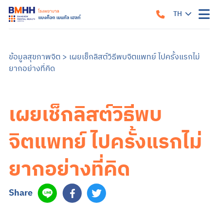
TH
หน้าแรก
เกี่ยวกับเรา
ข้อมูลสุขภาพจิต
>
เผยเช็กลิสต์วิธีพบจิตแพทย์ ไปครั้งแรกไม่
ยากอย่างที่คิด
แนวทางรับการรักษา
คำแนะนำเมื่อมาถึงโรงพยาบาล
สิ่งอำนวยความสะดวก
คำแนะนำสำหรับผู้ป่วยใน
ข้อมูลสำหรับครอบครัว
เผยเช็กลิสต์วิธีพบ
บริการของเรา
บริการสำหรับผู้ป่วยนอก
ศูนย์รักษาโรคซึมเศร้าครบวงจร
การบำบัด
บริการสำหรับผู้ป่วยใน
จิตแพทย์ ไปครั้งแรกไม่
อาการและการรักษา
ซึมเศร้า
วิตกกังวล
จิตเภท
อารมณ์สองขั้ว
สมองเสื่อม
ออทิสติก หรือภาวะออทิสติกสเปกตรัม (ASD)
สมาธิสั้น
โรคแพนิค
ภาวะเครียดหลังเผชิญเหตุการณ์รุนแรง
ยากอย่างที่คิด
ข้อมูลสุขภาพ
ข้อมูลสุขภาพจิต
แบบทดสอบสุขภาพจิต
ข่าวสารและบริการ
Share
ค้นหาแพทย์