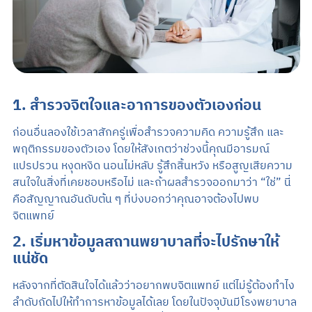
1. สำรวจจิตใจและอาการของตัวเองก่อน
ก่อนอื่นลองใช้เวลาสักครู่เพื่อสำรวจความคิด ความรู้สึก และ
พฤติกรรมของตัวเอง โดยให้สังเกตว่าช่วงนี้คุณมีอารมณ์
แปรปรวน หงุดหงิด นอนไม่หลับ รู้สึกสิ้นหวัง หรือสูญเสียความ
สนใจในสิ่งที่เคยชอบหรือไม่ และถ้าผลสำรวจออกมาว่า “ใช่” นี่
คือสัญญาณอันดับต้น ๆ ที่บ่งบอกว่าคุณอาจต้องไปพบ
จิตแพทย์
2. เริ่มหาข้อมูลสถานพยาบาลที่จะไปรักษาให้
แน่ชัด
หลังจากที่ตัดสินใจได้แล้วว่าอยากพบจิตแพทย์ แต่ไม่รู้ต้องทำไง
ลำดับถัดไปให้ทำการหาข้อมูลได้เลย โดยในปัจจุบันมีโรงพยาบาล