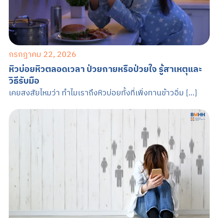
กรกฎาคม 22, 2026
หิวบ่อยหิวตลอดเวลา ป่วยกายหรือป่วยใจ รู้สาเหตุและ
วิธีรับมือ
เคยสงสัยไหมว่า ทำไมเราถึงหิวบ่อยทั้งที่เพิ่งทานข้าวอิ่ม […]