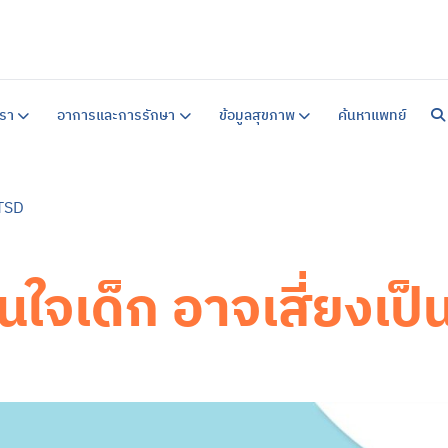
หน้าแร
เกี่ยวก
รา
อาการและการรักษา
ข้อมูลสุขภาพ
ค้นหาแพทย์
แนวทาง
คำแนะน
สิ่งอ
คำแนะน
ข้อมูล
PTSD
บริการ
บริการ
ศูนย์ร
การบำ
บริการ
ในใจเด็ก อาจเสี่ยงเป
อาการ
ซึมเศร้
วิตกกั
จิตเภท
อารมณ์
สมองเส
ออทิสต
สมาธิสั
โรคแพน
ภาวะเค
ข้อมูล
ข้อมูล
แบบทด
ข่าวสา
ค้นหาแ