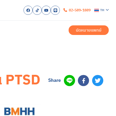
02-589-1889
TH
ก
ับเรา
นัดหมายแพทย์
รับการรักษา
ำเมื่อมาถึงโรงพยาบาล
ำนวยความสะดวก
ำสำหรับผู้ป่วยใน
สำหรับครอบครัว
ของเรา
สำหรับผู้ป่วยนอก
ักษาโรคซึมเศร้าครบวงจร
บัด
สำหรับผู้ป่วยใน
็น PTSD
และการรักษา
า
งวล
สองขั้ว
ื่อม
ิก หรือภาวะออทิสติกสเปกตรัม (ASD)
้น
ิค
รียดหลังเผชิญเหตุการณ์รุนแรง
Share
สุขภาพ
สุขภาพจิต
สอบสุขภาพจิต
รและบริการ
พทย์