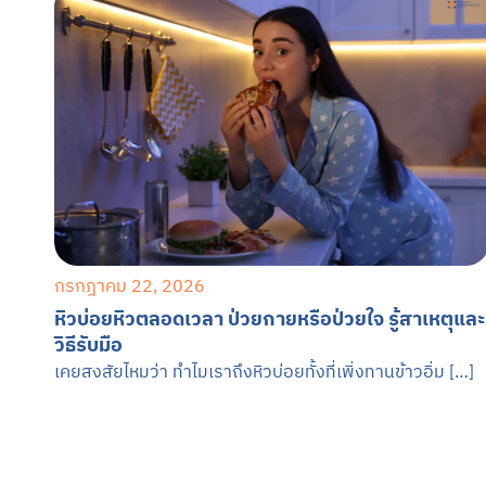
กรกฎาคม 22, 2026
หิวบ่อยหิวตลอดเวลา ป่วยกายหรือป่วยใจ รู้สาเหตุและ
วิธีรับมือ
เคยสงสัยไหมว่า ทำไมเราถึงหิวบ่อยทั้งที่เพิ่งทานข้าวอิ่ม […]