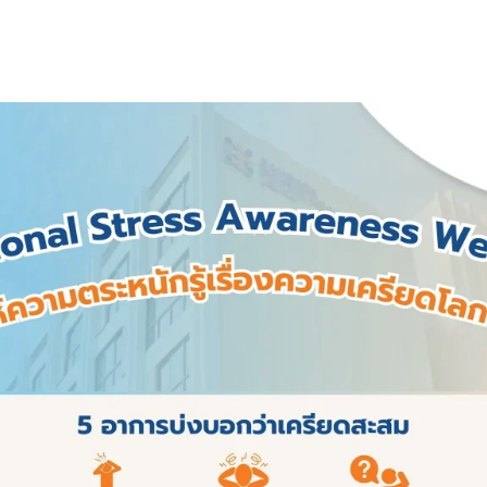
Sea
TH