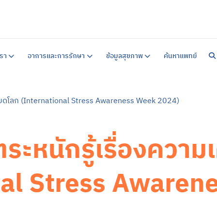
หน้าแร
เกี่ยวก
รา
อาการและการรักษา
ข้อมูลสุขภาพ
ค้นหาแพทย์
แนวทาง
คำแนะน
สิ่งอ
คำแนะน
ข้อมูล
รียดโลก (International Stress Awareness Week 2024)
บริการ
บริการ
ศูนย์ร
การบำ
บริการ
ระหนักรู้เรื่องความ
อาการ
ซึมเศร้
วิตกกั
จิตเภท
อารมณ์
สมองเส
ออทิสต
สมาธิสั
โรคแพน
ภาวะเค
ข้อมูล
nal Stress Awaren
ข้อมูล
แบบทด
ข่าวสา
ค้นหาแ