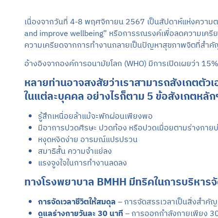
เนื่องจากวันที่ 4-8 พฤศจิกายน 2567 เป็นสัปดาห์แห่งความ
and improve wellbeing” หรือการรณรงค์เพื่อลดความเครีย
ความเครียดจากการทำงานกลายเป็นปัญหาสุขภาพจิตที่สำคั
อ้างอิงจากองค์การอนามัยโลก (WHO) มีการเปิดเผยว่า 15
หลายท่านอาจสงสัยว่าเราสามารถสังเกตตัวเอง
ในแต่ละบุคคล อย่างไรก็ตาม 5 ข้อสังเกตหลักๆ ที
รู้สึกเหนื่อยล้าแม้จะพักผ่อนเพียงพอ
มีอาการปวดศีรษะ ปวดท้อง หรือปวดเมื่อยตามร่างกายบ่
หงุดหงิดง่าย อารมณ์แปรปรวน
สมาธิสั้น ความจำแย่ลง
แรงจูงใจในการทำงานลดลง
ทางโรงพยาบาล BMHH มีทริคในการบริหารจัดกา
การจัดเวลาชีวิตให้สมดุล
– การจัดสรรเวลาเป็นสิ่งสำคัญ
ดูแลร่างกายวันละ 30 นาที
– การออกกำลังกายเพียง 30 