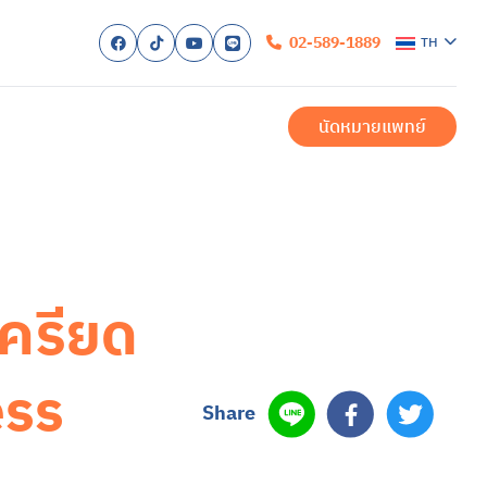
02-589-1889
TH
ก
ับเรา
นัดหมายแพทย์
รับการรักษา
ำเมื่อมาถึงโรงพยาบาล
ำนวยความสะดวก
ำสำหรับผู้ป่วยใน
สำหรับครอบครัว
ของเรา
สำหรับผู้ป่วยนอก
ักษาโรคซึมเศร้าครบวงจร
บัด
สำหรับผู้ป่วยใน
เครียด
และการรักษา
า
งวล
สองขั้ว
ื่อม
ิก หรือภาวะออทิสติกสเปกตรัม (ASD)
้น
ิค
รียดหลังเผชิญเหตุการณ์รุนแรง
สุขภาพ
ess
สุขภาพจิต
สอบสุขภาพจิต
รและบริการ
Share
พทย์