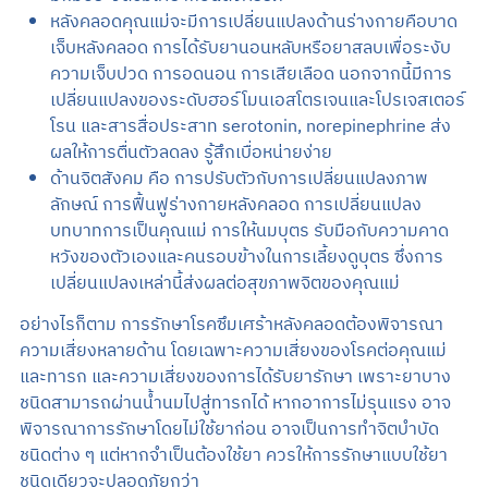
หลังคลอดคุณแม่จะมีการเปลี่ยนแปลงด้านร่างกายคือบาด
เจ็บหลังคลอด การได้รับยานอนหลับหรือยาสลบเพื่อระงับ
ความเจ็บปวด การอดนอน การเสียเลือด นอกจากนี้มีการ
เปลี่ยนแปลงของระดับฮอร์โมนเอสโตรเจนและโปรเจสเตอร์
โรน และสารสื่อประสาท serotonin, norepinephrine ส่ง
ผลให้การตื่นตัวลดลง รู้สึกเบื่อหน่ายง่าย
ด้านจิตสังคม คือ การปรับตัวกับการเปลี่ยนแปลงภาพ
ลักษณ์ การฟื้นฟูร่างกายหลังคลอด การเปลี่ยนแปลง
บทบาทการเป็นคุณแม่ การให้นมบุตร รับมือกับความคาด
หวังของตัวเองและคนรอบข้างในการเลี้ยงดูบุตร ซึ่งการ
เปลี่ยนแปลงเหล่านี้ส่งผลต่อสุขภาพจิตของคุณแม่
อย่างไรก็ตาม การรักษาโรคซึมเศร้าหลังคลอดต้องพิจารณา
ความเสี่ยงหลายด้าน โดยเฉพาะความเสี่ยงของโรคต่อคุณแม่
และทารก และความเสี่ยงของการได้รับยารักษา เพราะยาบาง
ชนิดสามารถผ่านน้ำนมไปสู่ทารกได้ หากอาการไม่รุนแรง อาจ
พิจารณาการรักษาโดยไม่ใช้ยาก่อน อาจเป็นการทำจิตบำบัด
ชนิดต่าง ๆ แต่หากจำเป็นต้องใช้ยา ควรให้การรักษาแบบใช้ยา
ชนิดเดียวจะปลอดภัยกว่า