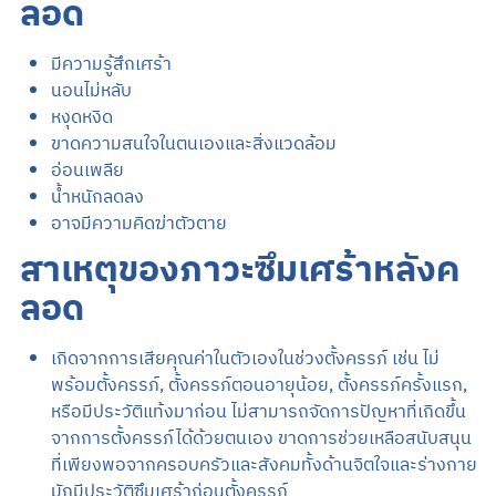
ลอด
มีความรู้สึกเศร้า
นอนไม่หลับ
หงุดหงิด
ขาดความสนใจในตนเองและสิ่งแวดล้อม
อ่อนเพลีย
น้ำหนักลดลง
อาจมีความคิดฆ่าตัวตาย
สาเหตุของภาวะซึมเศร้าหลังค
ลอด
เกิดจากการเสียคุณค่าในตัวเองในช่วงตั้งครรภ์ เช่น ไม่
พร้อมตั้งครรภ์, ตั้งครรภ์ตอนอายุน้อย, ตั้งครรภ์ครั้งแรก,
หรือมีประวัติแท้งมาก่อน ไม่สามารถจัดการปัญหาที่เกิดขึ้น
จากการตั้งครรภ์ได้ด้วยตนเอง ขาดการช่วยเหลือสนับสนุน
ที่เพียงพอจากครอบครัวและสังคมทั้งด้านจิตใจและร่างกาย
มักมีประวัติซึมเศร้าก่อนตั้งครรภ์