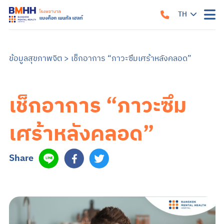
TH
หน้าแรก
EN
เกี่ยวกับเรา
ข้อมูลสุขภาพจิต
>
เช็กอาการ “ภาวะซึมเศร้าหลังคลอด”
แนวทางรับการรักษา
คำแนะนำเมื่อมาถึงโรงพยาบาล
สิ่งอำนวยความสะดวก
คำแนะนำสำหรับผู้ป่วยใน
ข้อมูลสำหรับครอบครัว
เช็กอาการ “ภาวะซึม
บริการของเรา
บริการสำหรับผู้ป่วยนอก
ศูนย์รักษาโรคซึมเศร้าครบวงจร
การบำบัด
บริการสำหรับผู้ป่วยใน
เศร้าหลังคลอด”
อาการและการรักษา
ซึมเศร้า
วิตกกังวล
จิตเภท
อารมณ์สองขั้ว
สมองเสื่อม
ออทิสติก หรือภาวะออทิสติกสเปกตรัม (ASD)
สมาธิสั้น
โรคแพนิค
ภาวะเครียดหลังเผชิญเหตุการณ์รุนแรง
Share
ข้อมูลสุขภาพ
ข้อมูลสุขภาพจิต
แบบทดสอบสุขภาพจิต
ข่าวสารและบริการ
ค้นหาแพทย์