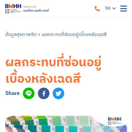
TH
หน้าแรก
เกี่ยวกับเรา
ข้อมูลสุขภาพจิต
>
ผลกระทบที่ซ่อนอยู่เบื้องหลังเฉดสี
แนวทางรับการรักษา
คำแนะนำเมื่อมาถึงโรงพยาบาล
สิ่งอำนวยความสะดวก
คำแนะนำสำหรับผู้ป่วยใน
ข้อมูลสำหรับครอบครัว
ผลกระทบที่ซ่อนอยู่
บริการของเรา
บริการสำหรับผู้ป่วยนอก
ศูนย์รักษาโรคซึมเศร้าครบวงจร
การบำบัด
บริการสำหรับผู้ป่วยใน
เบื้องหลังเฉดสี
อาการและการรักษา
ซึมเศร้า
วิตกกังวล
จิตเภท
อารมณ์สองขั้ว
สมองเสื่อม
ออทิสติก หรือภาวะออทิสติกสเปกตรัม (ASD)
สมาธิสั้น
โรคแพนิค
ภาวะเครียดหลังเผชิญเหตุการณ์รุนแรง
Share
ข้อมูลสุขภาพ
ข้อมูลสุขภาพจิต
แบบทดสอบสุขภาพจิต
ข่าวสารและบริการ
ค้นหาแพทย์