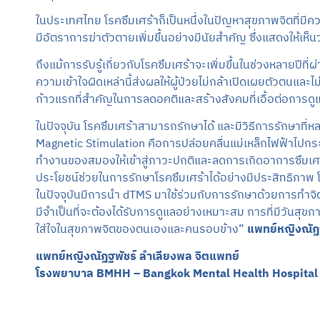
ในประเทศไทย โรคซึมเศร้าก็เป็นหนึ่งในปัญหาสุขภาพจิตที่ม
มีอัตราการฆ่าตัวตายเพิ่มขึ้นอย่างมีนัยสำคัญ ซึ่งแสดงให้เห็
ถึงแม้การรับรู้เกี่ยวกับโรคซึมเศร้าจะเพิ่มขึ้นในช่วงหลายปี
ความเข้าใจผิดเหล่านี้ส่งผลให้ผู้ป่วยไม่กล้าเปิดเผยตัวตนแล
ก้าวแรกที่สำคัญในการลดอคติและสร้างสังคมที่เอื้อต่อการด
ในปัจจุบัน โรคซึมเศร้าสามารถรักษาได้ และมีวิธีการรักษา
Magnetic Stimulation คือการปล่อยคลื่นแม่เหล็กไฟฟ้าไปกระต
ทำงานของสมองให้เข้าสู่ภาวะปกติและลดการเกิดอาการซึมเศร
ประโยชน์ช่วยในการรักษาโรคซึมเศร้าได้อย่างมีประสิทธิภาพ โ
ในปัจจุบันมีการนำ dTMS มาใช้ร่วมกับการรักษาด้วยการทำจิต
มีจำเป็นที่จะต้องได้รับการดูแลอย่างเหมาะสม การที่มีวันสุขภ
ใส่ใจในสุขภาพจิตของตนเองและคนรอบข้าง”
แพทย์หญิงณัฏฐ
แพทย์หญิงณัฏฐพัชร์ ลำเลียงพล จิตแพทย์
โรงพยาบาล BMHH – Bangkok Mental Health Hospital