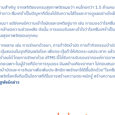
ีความสำคัญ จากสถิติของกรมสุขภาพจิตเผยว่า คนไทยกว่า 1.5 ล้านคนก
นว่าภาวะซึมเศร้าเป็นปัญหาที่ต้องได้รับความใส่ใจและการดูแลอย่างใกล้
ที่ผ่านมา แต่ยังคงมีความเข้าใจผิดและอคติอยู่มาก เช่น การมองว่าโรค
ะไม่กล้าขอความช่วยเหลือ ดังนั้น การยอมรับและเข้าใจว่าโรคซึมเศร้าเ
ูแลสุขภาพจิตของทุกคน
ที่หลากหลาย เช่น การรักษาด้วยยา, การทำจิตบำบัด การทำกิจกรรมบำ
ุ้นสมองในจุดที่มีผลต่อโรค เพื่อกระตุ้นทำให้เกิดกระเเสประสาท แล้
้าลงได้ โดยการรักษาด้วย dTMS นี้ได้รับการรับรองจากองค์การอา
ดยเฉพาะในผู้ป่วยที่มีอาการรุนแรง มีผลข้างเคียงจากยา ไม่ตอบสนองต
บำบัดเเละการกินยาเพื่อเพิ่มประสิทธิภาพรักษาให้ดีขึ้นอีกด้วย“โรค
าพจิตโลกจึงถือเป็นโอกาสที่ดีในการสร้างความตระหนักรู้ สร้างความเข้
พัชร์กล่าว