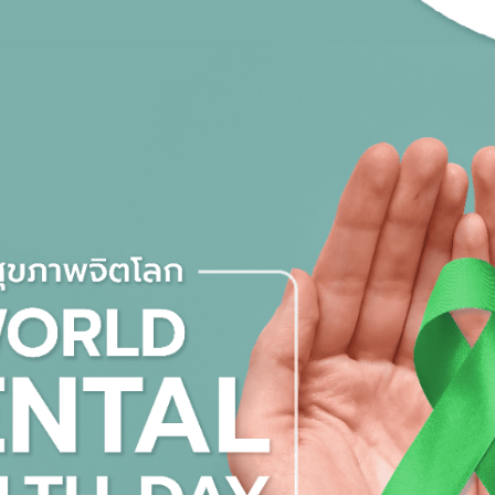
Sea
TH