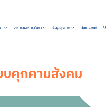
หน้าแร
เกี่ยวก
รา
อาการและการรักษา
ข้อมูลสุขภาพ
ค้นหาแพทย์
แนวทาง
คำแนะน
สิ่งอ
คำแนะน
ข้อมูล
บริการ
บริการ
ศูนย์ร
การบำ
บริการ
งียบคุกคามสังคม
อาการ
ซึมเศร้
วิตกกั
จิตเภท
อารมณ์
สมองเส
ออทิสต
สมาธิสั
โรคแพน
ภาวะเค
ข้อมูล
ข้อมูล
แบบทด
ข่าวสา
ค้นหาแ