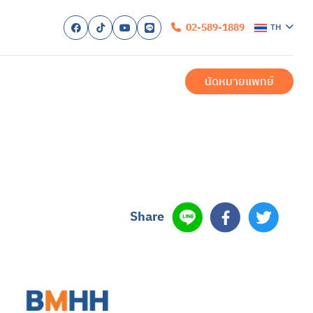
02-589-1889
TH
ก
ับเรา
นัดหมายแพทย์
รับการรักษา
ำเมื่อมาถึงโรงพยาบาล
ำนวยความสะดวก
ำสำหรับผู้ป่วยใน
สำหรับครอบครัว
ของเรา
สำหรับผู้ป่วยนอก
ักษาโรคซึมเศร้าครบวงจร
บัด
สำหรับผู้ป่วยใน
และการรักษา
า
งวล
สองขั้ว
ื่อม
ิก หรือภาวะออทิสติกสเปกตรัม (ASD)
้น
ิค
รียดหลังเผชิญเหตุการณ์รุนแรง
Share
สุขภาพ
สุขภาพจิต
สอบสุขภาพจิต
รและบริการ
พทย์