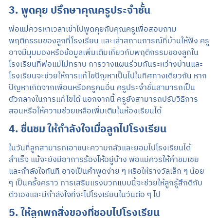
3. พูดคุย ปรึกษาคุณครูประจำชั้น
พ่อแม่ควรหาเวลาเข้าไปพูดคุยกับคุณครูเพื่อสอบถาม
พฤติกรรมของลูกที่โรงเรียน และเล่าสถานการณ์ที่บ้านให้ฟัง ครู
อาจมีมุมมองหรือข้อมูลเพิ่มเติมเกี่ยวกับพฤติกรรมของลูกใน
โรงเรียนที่พ่อแม่ไม่ทราบ การวางแผนร่วมกันระหว่างบ้านและ
โรงเรียนจะช่วยให้การแก้ไขปัญหาเป็นไปในทิศทางเดียวกัน หาก
ปัญหาเกิดจากเพื่อนหรือครูคนอื่น ครูประจำชั้นสามารถเป็น
ตัวกลางในการแก้ไขได้ นอกจากนี้ ครูยังสามารถปรับวิธีการ
สอนหรือให้ความช่วยเหลือเพิ่มเติมในห้องเรียนได้
4. ชื่นชม ให้กำลังใจเมื่อลูกไปโรงเรียน
ในวันที่ลูกสามารถเอาชนะความกลัวและยอมไปโรงเรียนได้
สำเร็จ แม้จะยังมีอาการร้องไห้อยู่บ้าง พ่อแม่ควรให้คำชมเชย
และกำลังใจทันที อาจเป็นคำพูดง่าย ๆ หรือให้รางวัลเล็ก ๆ น้อย
ๆ เป็นครั้งคราว การเสริมแรงบวกแบบนี้จะช่วยให้ลูกรู้สึกดีกับ
ตัวเองและมีกำลังใจที่จะไปโรงเรียนในวันต่อ ๆ ไป
5. ให้ลูกพกสิ่งของที่ชอบไปโรงเรียน