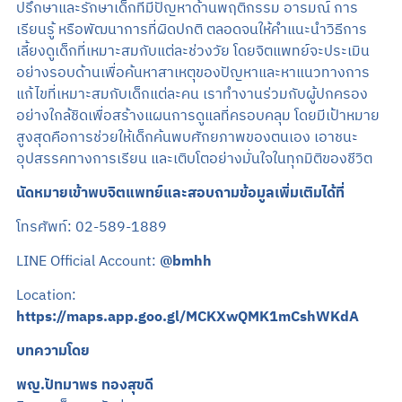
ปรึกษาและรักษาเด็กที่มีปัญหาด้านพฤติกรรม อารมณ์ การ
เรียนรู้ หรือพัฒนาการที่ผิดปกติ ตลอดจนให้คำแนะนำวิธีการ
เลี้ยงดูเด็กที่เหมาะสมกับแต่ละช่วงวัย โดยจิตแพทย์จะประเมิน
อย่างรอบด้านเพื่อค้นหาสาเหตุของปัญหาและหาแนวทางการ
แก้ไขที่เหมาะสมกับเด็กแต่ละคน เราทำงานร่วมกับผู้ปกครอง
อย่างใกล้ชิดเพื่อสร้างแผนการดูแลที่ครอบคลุม โดยมีเป้าหมาย
สูงสุดคือการช่วยให้เด็กค้นพบศักยภาพของตนเอง เอาชนะ
อุปสรรคทางการเรียน และเติบโตอย่างมั่นใจในทุกมิติของชีวิต
นัดหมายเข้าพบจิตแพทย์และสอบถามข้อมูลเพิ่มเติมได้ที่
โทรศัพท์: 02-589-1889
LINE Official Account:
@bmhh
Location:
https://maps.app.goo.gl/MCKXwQMK1mCshWKdA
บทความโดย
พญ.ปัทมาพร ทองสุขดี