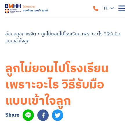
TH
หน้าแรก
เกี่ยวกับเรา
ข้อมูลสุขภาพจิต
>
ลูกไม่ยอมไปโรงเรียน เพราะอะไร วิธีรับมือ
แบบเข้าใจลูก
แนวทางรับการรักษา
คำแนะนำเมื่อมาถึงโรงพยาบาล
สิ่งอำนวยความสะดวก
คำแนะนำสำหรับผู้ป่วยใน
ข้อมูลสำหรับครอบครัว
ลูกไม่ยอมไปโรงเรียน
บริการของเรา
บริการสำหรับผู้ป่วยนอก
ศูนย์รักษาโรคซึมเศร้าครบวงจร
การบำบัด
บริการสำหรับผู้ป่วยใน
เพราะอะไร วิธีรับมือ
อาการและการรักษา
ซึมเศร้า
วิตกกังวล
จิตเภท
อารมณ์สองขั้ว
สมองเสื่อม
ออทิสติก หรือภาวะออทิสติกสเปกตรัม (ASD)
สมาธิสั้น
โรคแพนิค
ภาวะเครียดหลังเผชิญเหตุการณ์รุนแรง
แบบเข้าใจลูก
ข้อมูลสุขภาพ
ข้อมูลสุขภาพจิต
แบบทดสอบสุขภาพจิต
ข่าวสารและบริการ
Share
ค้นหาแพทย์