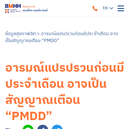
TH
หน้าแรก
เกี่ยวกับเรา
ข้อมูลสุขภาพจิต
>
อารมณ์แปรปรวนก่อนมีประจำเดือน อาจ
เป็นสัญญาณเตือน “PMDD”
แนวทางรับการรักษา
คำแนะนำเมื่อมาถึงโรงพยาบาล
สิ่งอำนวยความสะดวก
คำแนะนำสำหรับผู้ป่วยใน
ข้อมูลสำหรับครอบครัว
อารมณ์แปรปรวนก่อนมี
บริการของเรา
บริการสำหรับผู้ป่วยนอก
ศูนย์รักษาโรคซึมเศร้าครบวงจร
การบำบัด
บริการสำหรับผู้ป่วยใน
ประจำเดือน อาจเป็น
อาการและการรักษา
ซึมเศร้า
วิตกกังวล
จิตเภท
อารมณ์สองขั้ว
สมองเสื่อม
ออทิสติก หรือภาวะออทิสติกสเปกตรัม (ASD)
สมาธิสั้น
โรคแพนิค
ภาวะเครียดหลังเผชิญเหตุการณ์รุนแรง
สัญญาณเตือน
ข้อมูลสุขภาพ
ข้อมูลสุขภาพจิต
แบบทดสอบสุขภาพจิต
ข่าวสารและบริการ
“PMDD”
ค้นหาแพทย์