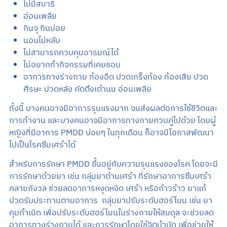
ไม่มีสมาธิ
อ่อนเพลีย
กินจุ กินบ่อย
นอนไม่หลับ
ไม่สามารถควบคุมอารมณ์ได้
ไม่อยากทำกิจกรรมที่เคยชอบ
อาการทางร่างกาย ท้องอืด ปวดเกร็งท้อง ท้องเสีย ปวด
ศีรษะ ปวดหลัง คัดตึงเต้านม อ่อนเพลีย
ทั้งนี้ บางคนอาจมีอาการรุนแรงมาก จนส่งผลต่อการใช้ชีวิตและ
การทำงาน และบางคนอาจมีอาการทางกายควบคู่ไปด้วย โดยผู้
หญิงที่มีอาการ PMDD บ่อยๆ ในทุกเดือน ก็อาจมีโอกาสพัฒนา
ไปเป็นโรคซึมเศร้าได้
สำหรับการรักษา PMDD ขึ้นอยู่กับความรุนแรงของโรค โดยจะมี
การรักษาด้วยยา เช่น กลุ่มยาต้านเศร้า ที่รักษาอาการซึมเศร้า
คลายกังวล ช่วยลดอาการหงุดหงิด เศร้า หรือก้าวร้าว ยาแก้
ปวดรับประทานตามอาการ กลุ่มยาปรับระดับฮอร์โมน เช่น ยา
คุมกำเนิด เพื่อปรับระดับฮอร์โมนในร่างกายให้สมดุล จะช่วยลด
อาการทางร่างกายได้ และการรักษาโดยใช้จิตบำบัด เพื่อช่วยให้