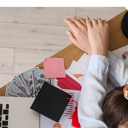
Sea
TH
EN