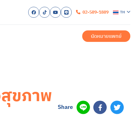
02-589-1889
TH
ก
EN
ับเรา
นัดหมายแพทย์
รับการรักษา
ำเมื่อมาถึงโรงพยาบาล
ำนวยความสะดวก
ำสำหรับผู้ป่วยใน
สำหรับครอบครัว
ของเรา
สำหรับผู้ป่วยนอก
ักษาโรคซึมเศร้าครบวงจร
บัด
สำหรับผู้ป่วยใน
่อสุขภาพ
และการรักษา
า
งวล
สองขั้ว
ื่อม
ิก หรือภาวะออทิสติกสเปกตรัม (ASD)
้น
ิค
รียดหลังเผชิญเหตุการณ์รุนแรง
สุขภาพ
Share
สุขภาพจิต
สอบสุขภาพจิต
รและบริการ
พทย์