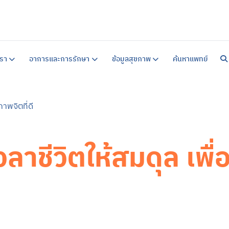
หน้าแร
เกี่ยวก
รา
อาการและการรักษา
ข้อมูลสุขภาพ
ค้นหาแพทย์
แนวทาง
คำแนะน
สิ่งอ
คำแนะน
ข้อมูล
าพจิตที่ดี
บริการ
บริการ
ศูนย์ร
การบำ
บริการ
ลาชีวิตให้สมดุล เพื
อาการ
ซึมเศร้
วิตกกั
จิตเภท
อารมณ์
สมองเส
ออทิสต
สมาธิสั
โรคแพน
ภาวะเค
ข้อมูล
ข้อมูล
แบบทด
ข่าวสา
ค้นหาแ