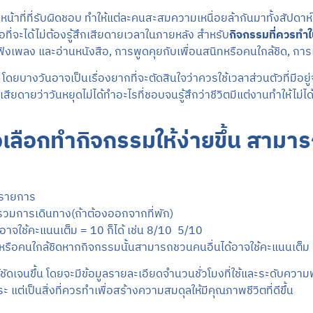
น้าที่ที่รับผิดชอบ ทำให้แต่ละคนสะสมความเหนื่อยล้ากันมาทั้งสัปดาห
ที่จะได้ไม่ต้องรู้สึกเสียดายเวลาในภายหลัง สำหรับ
กิจกรรมที่ควรทำใ
ฟังเพลง และอ่านหนังสือ, การพูดคุยกับเพื่อนสนิทหรือคนใกล้ชิด, การ
 โดยบางวันอาจเป็นเรื่องยากที่จะตัดสินใจว่าควรใช้เวลาส่วนตัวที่มีอ
เสียดายว่าวันหยุดไม่ได้ทำอะไรที่ชอบจนรู้สึกว่าชีวิตมีแต่งานทำให้ไม่ไ
ใจเลือกทำกิจกรรมให้ง่ายขึ้น สาม
 รายการ
ิดรวมการเดินทาง(ถ้าต้องออกจากที่พัก)
อาจใช้คะแนนเต็ม = 10 ก็ได้ เช่น 8/10 5/10
อนหรือคนใกล้ชิดหากกิจกรรมนั้นสามารถชวนคนอื่นได้อาจใช้คะแนนเต็ม
ดเจนขึ้น โดยจะมีข้อมูลรายละเอียดจำนวนชั่วโมงที่ใช้และระดับความพอใ
สาระ แต่เป็นสิ่งที่ควรทำเพื่อสร้างความสมดุลให้มีคุณภาพชีวิตที่ดีขึ้น