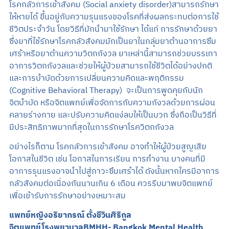
โรคกลัวการเข้าสังคม (Social anxiety disorder)สามารถรักษา
ให้หายได้ ขึ้นอยู่กับความรุนแรงของโรคที่ส่งผลกระทบต่อการใช้
ชีวิตประจำวัน โดยวิธีที่มักนำมาใช้รักษา ได้แก่ การรักษาด้วยยา
ซึ่งยาที่ใช้รักษาโรคกลัวสังคมมักเป็นยาในกลุ่มยาต้านอาการซึม
เศร้าหรือยาต้านความวิตกกังวล ยาเหล่านี้สามารถช่วยบรรเทา
อาการวิตกกังวลและช่วยให้ผู้ป่วยสามารถใช้ชีวิตได้อย่างปกติ
และการบำบัดด้วยการเปลี่ยนความคิดและพฤติกรรม
(Cognitive Behavioral Therapy) จะเป็นการพูดคุยกับนัก
จิตบำบัด หรือจิตแพทย์เพื่อจัดการกับความกังวลด้วยการผ่อน
คลายร่างกาย และปรับความคิดแง่ลบให้เป็นบวก ซึ่งถือเป็นวิธีที่
มีประสิทธิภาพมากที่สุดในการรักษาโรควิตกกังวล
อย่างไรก็ตาม โรคกลัวการเข้าสังคม อาจทำให้ผู้ป่วยสูญเสีย
โอกาสในชีวิต เช่น โอกาสในการเรียน การทำงาน บางคนที่มี
อาการรุนแรงอาจนำไปสู่ภาวะซึมเศร้าได้ ดังนั้นหากใครมีอาการ
กลัวสังคมต่อเนื่องกันนานเกิน 6 เดือน ควรรีบมาพบจิตแพทย์
เพื่อเข้ารับการรักษาอย่างเหมาะสม
แพทย์หญิงอริยาภรณ์ ตั้งชีวินศิริกูล
จิตแพทย์โรงพยาบาลBMHH- Bangkok Mental Health