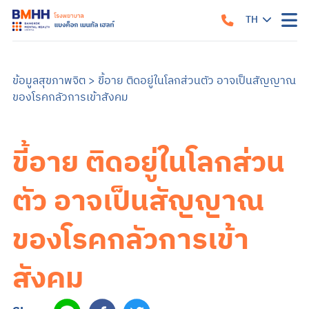
TH
หน้าแรก
เกี่ยวกับเรา
ข้อมูลสุขภาพจิต
>
ขี้อาย ติดอยู่ในโลกส่วนตัว อาจเป็นสัญญาณ
ของโรคกลัวการเข้าสังคม
แนวทางรับการรักษา
คำแนะนำเมื่อมาถึงโรงพยาบาล
สิ่งอำนวยความสะดวก
คำแนะนำสำหรับผู้ป่วยใน
ข้อมูลสำหรับครอบครัว
ขี้อาย ติดอยู่ในโลกส่วน
บริการของเรา
บริการสำหรับผู้ป่วยนอก
ศูนย์รักษาโรคซึมเศร้าครบวงจร
การบำบัด
บริการสำหรับผู้ป่วยใน
ตัว อาจเป็นสัญญาณ
อาการและการรักษา
ซึมเศร้า
วิตกกังวล
จิตเภท
อารมณ์สองขั้ว
สมองเสื่อม
ออทิสติก หรือภาวะออทิสติกสเปกตรัม (ASD)
สมาธิสั้น
โรคแพนิค
ภาวะเครียดหลังเผชิญเหตุการณ์รุนแรง
ของโรคกลัวการเข้า
ข้อมูลสุขภาพ
ข้อมูลสุขภาพจิต
แบบทดสอบสุขภาพจิต
ข่าวสารและบริการ
สังคม
ค้นหาแพทย์